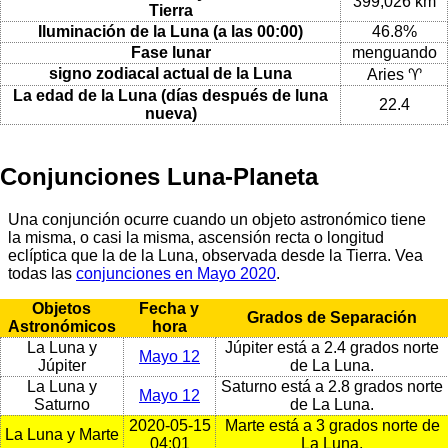
399,026 km
Tierra
Iluminación de la Luna (a las 00:00)
46.8%
Fase lunar
menguando
signo zodiacal actual de la Luna
Aries ♈
La edad de la Luna (días después de luna
22.4
nueva)
Conjunciones Luna-Planeta
Una conjunción ocurre cuando un objeto astronómico tiene
la misma, o casi la misma, ascensión recta o longitud
eclíptica que la de la Luna, observada desde la Tierra. Vea
todas las
conjunciones en Mayo 2020
.
Objetos
Fecha y
Grados de Separación
Astronómicos
hora
La Luna y
Júpiter está a 2.4 grados norte
Mayo 12
Júpiter
de La Luna.
La Luna y
Saturno está a 2.8 grados norte
Mayo 12
Saturno
de La Luna.
2020-05-15
Marte está a 3 grados norte de
La Luna y Marte
04:01
La Luna.