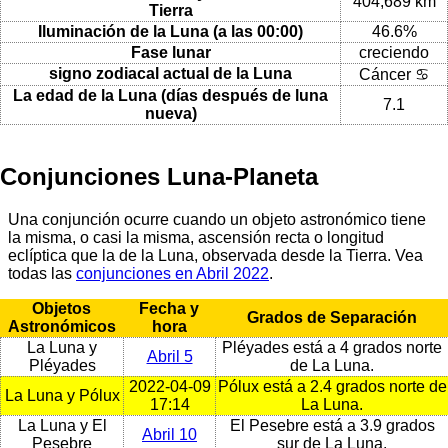
404,689 km
Tierra
Iluminación de la Luna (a las 00:00)
46.6%
Fase lunar
creciendo
signo zodiacal actual de la Luna
Cáncer ♋
La edad de la Luna (días después de luna
7.1
nueva)
Conjunciones Luna-Planeta
Una conjunción ocurre cuando un objeto astronómico tiene
la misma, o casi la misma, ascensión recta o longitud
eclíptica que la de la Luna, observada desde la Tierra. Vea
todas las
conjunciones en Abril 2022
.
Objetos
Fecha y
Grados de Separación
Astronómicos
hora
La Luna y
Pléyades está a 4 grados norte
Abril 5
Pléyades
de La Luna.
2022-04-09
Pólux está a 2.4 grados norte de
La Luna y Pólux
17:14
La Luna.
La Luna y El
El Pesebre está a 3.9 grados
Abril 10
Pesebre
sur de La Luna.