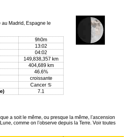
ue au Madrid, Espagne le
9h0m
13:02
04:02
149,838,357 km
404,689 km
46.6%
croissante
Cancer ♋
e)
7.1
ique a soit le même, ou presque la même, l'ascension
 Lune, comme on l'observe depuis la Terre. Voir toutes