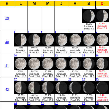
s
L
M
M
J
V
S
D
1
2
39
37.8%
27.2%
iluminada
iluminada
Edad:
6.2
Edad:
5.2
3
4
5
6
7
8
9
40
98.9%
49%
60.4%
71.3%
81.1%
89.2%
95.2%
iluminada
iluminada
iluminada
iluminada
iluminada
iluminada
iluminada
Edad:
13.8
Edad:
7.3
Edad:
8.4
Edad:
9.5
Edad:
10.5
Edad:
11.6
Edad:
12.7
10
11
12
13
14
15
16
41
66.7%
100%
98.7%
95.3%
90%
83.3%
75.4%
iluminada
iluminada
iluminada
iluminada
iluminada
iluminada
iluminada
Edad:
20.5
Edad:
14.8
Edad:
15.8
Edad:
16.8
Edad:
17.8
Edad:
18.7
Edad:
19.6
17
18
19
20
21
22
23
42
7.4%
57.5%
48.1%
38.7%
29.6%
21.2%
13.6%
iluminada
iluminada
iluminada
iluminada
iluminada
iluminada
iluminada
Edad:
26.9
Edad:
21.4
Edad:
22.3
Edad:
23.2
Edad:
24.1
Edad:
25
Edad:
26
24
25
26
27
28
29
30