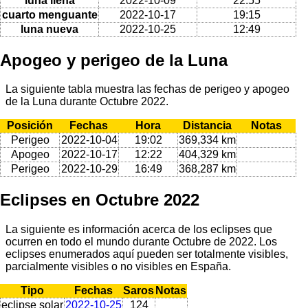
luna llena
2022-10-09
22:55
cuarto menguante
2022-10-17
19:15
luna nueva
2022-10-25
12:49
Apogeo y perigeo de la Luna
La siguiente tabla muestra las fechas de perigeo y apogeo
de la Luna durante Octubre 2022.
Posición
Fechas
Hora
Distancia
Notas
Perigeo
2022-10-04
19:02
369,334 km
Apogeo
2022-10-17
12:22
404,329 km
Perigeo
2022-10-29
16:49
368,287 km
Eclipses en Octubre 2022
La siguiente es información acerca de los eclipses que
ocurren en todo el mundo durante Octubre de 2022. Los
eclipses enumerados aquí pueden ser totalmente visibles,
parcialmente visibles o no visibles en España.
Tipo
Fechas
Saros
Notas
eclipse solar
2022-10-25
124