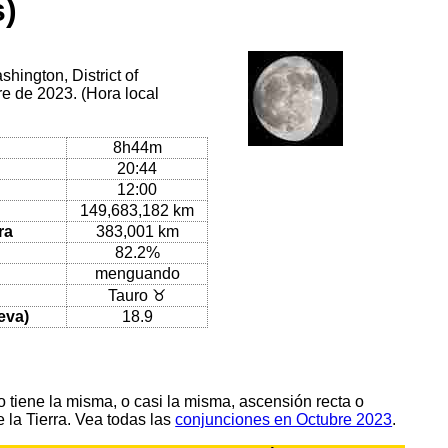
s)
hington, District of
e de 2023. (Hora local
8h44m
20:44
12:00
149,683,182 km
ra
383,001 km
82.2%
menguando
Tauro ♉
eva)
18.9
tiene la misma, o casi la misma, ascensión recta o
 la Tierra. Vea todas las
conjunciones en Octubre 2023
.