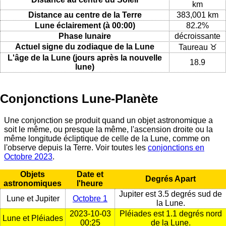
km
Distance au centre de la Terre
383,001 km
Lune éclairement (à 00:00)
82.2%
Phase lunaire
décroissante
Actuel signe du zodiaque de la Lune
Taureau ♉
L'âge de la Lune (jours après la nouvelle
18.9
lune)
Conjonctions Lune-Planète
Une conjonction se produit quand un objet astronomique a
soit le même, ou presque la même, l'ascension droite ou la
même longitude écliptique de celle de la Lune, comme on
l'observe depuis la Terre. Voir toutes les
conjonctions en
Octobre 2023
.
Objets
Date et
Degrés Apart
astronomiques
l'heure
Jupiter est 3.5 degrés sud de
Lune et Jupiter
Octobre 1
la Lune.
2023-10-03
Pléiades est 1.1 degrés nord
Lune et Pléiades
00:25
de la Lune.