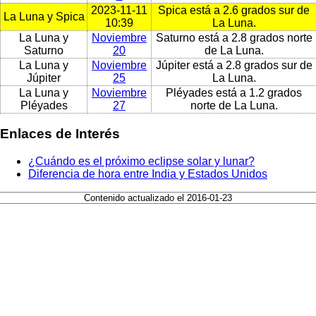
2023-11-11
Spica está a 2.6 grados sur de
La Luna y Spica
10:39
La Luna.
La Luna y
Noviembre
Saturno está a 2.8 grados norte
Saturno
20
de La Luna.
La Luna y
Noviembre
Júpiter está a 2.8 grados sur de
Júpiter
25
La Luna.
La Luna y
Noviembre
Pléyades está a 1.2 grados
Pléyades
27
norte de La Luna.
Enlaces de Interés
¿Cuándo es el próximo eclipse solar y lunar?
Diferencia de hora entre India y Estados Unidos
Contenido actualizado el 2016-01-23