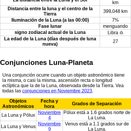
km
Distancia entre la luna y el centro de la
399,048 km
Tierra
Iluminación de la Luna (a las 00:00)
7%
Fase lunar
menguando
signo zodiacal actual de la Luna
Libra ♎
La edad de la Luna (días después de luna
27
nueva)
Conjunciones Luna-Planeta
Una conjunción ocurre cuando un objeto astronómico tiene
la misma, o casi la misma, ascensión recta o longitud
eclíptica que la de la Luna, observada desde la Tierra. Vea
todas las
conjunciones en Noviembre 2023
.
Objetos
Fecha y
Grados de Separación
Astronómicos
hora
Noviembre
Pólux está a 1.6 grados norte de
La Luna y Pólux
4
La Luna.
Noviembre
Venus está a 1.1 grados sur de
La Luna y Venus
9
La Luna.