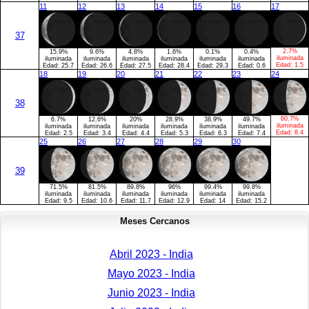
11
12
13
14
15
16
17
37
2.7%
15.9%
9.6%
4.8%
1.6%
0.1%
0.4%
iluminada
iluminada
iluminada
iluminada
iluminada
iluminada
iluminada
Edad:
1.5
Edad:
25.7
Edad:
26.6
Edad:
27.5
Edad:
28.4
Edad:
29.3
Edad:
0.6
18
19
20
21
22
23
24
38
60.7%
6.7%
12.6%
20%
28.9%
38.9%
49.7%
iluminada
iluminada
iluminada
iluminada
iluminada
iluminada
iluminada
Edad:
8.4
Edad:
2.5
Edad:
3.4
Edad:
4.4
Edad:
5.3
Edad:
6.3
Edad:
7.4
25
26
27
28
29
30
39
71.5%
81.5%
89.8%
96%
99.4%
99.8%
iluminada
iluminada
iluminada
iluminada
iluminada
iluminada
Edad:
9.5
Edad:
10.6
Edad:
11.7
Edad:
12.9
Edad:
14
Edad:
15.2
Meses Cercanos
Abril 2023 - India
Mayo 2023 - India
Junio 2023 - India