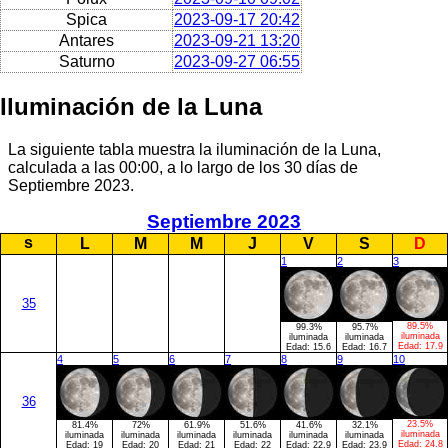
Spica
2023-09-17 20:42
Antares
2023-09-21 13:20
Saturno
2023-09-27 06:55
Iluminación de la Luna
La siguiente tabla muestra la iluminación de la Luna,
calculada a las 00:00, a lo largo de los 30 días de
Septiembre 2023.
Septiembre 2023
s
L
M
M
J
V
S
D
1
2
3
35
89.5%
99.3%
95.7%
iluminada
iluminada
iluminada
Edad:
17.9
Edad:
15.6
Edad:
16.7
4
5
6
7
8
9
10
36
23.5%
81.4%
72%
61.9%
51.6%
41.6%
32.1%
iluminada
iluminada
iluminada
iluminada
iluminada
iluminada
iluminada
Edad:
24.8
Edad:
19
Edad:
20
Edad:
21
Edad:
22
Edad:
22.9
Edad:
23.9