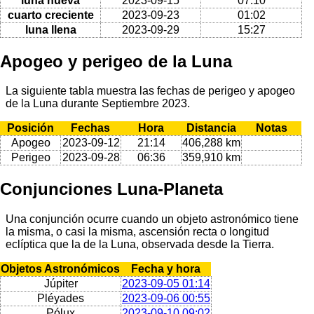
luna nueva
2023-09-15
07:10
cuarto creciente
2023-09-23
01:02
luna llena
2023-09-29
15:27
Apogeo y perigeo de la Luna
La siguiente tabla muestra las fechas de perigeo y apogeo
de la Luna durante Septiembre 2023.
Posición
Fechas
Hora
Distancia
Notas
Apogeo
2023-09-12
21:14
406,288 km
Perigeo
2023-09-28
06:36
359,910 km
Conjunciones Luna-Planeta
Una conjunción ocurre cuando un objeto astronómico tiene
la misma, o casi la misma, ascensión recta o longitud
eclíptica que la de la Luna, observada desde la Tierra.
Objetos Astronómicos
Fecha y hora
Júpiter
2023-09-05 01:14
Pléyades
2023-09-06 00:55
Pólux
2023-09-10 09:02