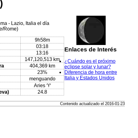
)
 - Lazio, Italia el día
pe/Rome)
9h58m
03:18
Enlaces de Interés
13:16
147,120,513 km
¿Cuándo es el próximo
ra
404,369 km
eclipse solar y lunar?
23%
Diferencia de hora entre
Italia y Estados Unidos
menguando
Aries ♈
eva)
24.8
Contenido actualizado el 2016-01-23