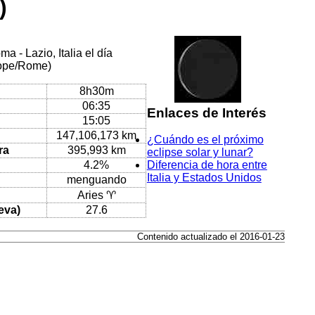
)
 - Lazio, Italia el día
rope/Rome)
8h30m
06:35
Enlaces de Interés
15:05
147,106,173 km
¿Cuándo es el próximo
ra
395,993 km
eclipse solar y lunar?
4.2%
Diferencia de hora entre
Italia y Estados Unidos
menguando
Aries ♈
eva)
27.6
Contenido actualizado el 2016-01-23