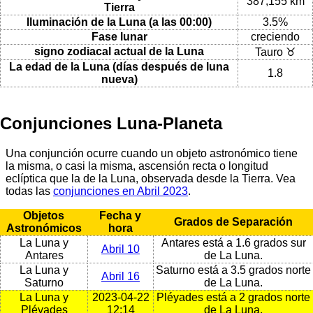
387,155 km
Tierra
Iluminación de la Luna (a las 00:00)
3.5%
Fase lunar
creciendo
signo zodiacal actual de la Luna
Tauro ♉
La edad de la Luna (días después de luna
1.8
nueva)
Conjunciones Luna-Planeta
Una conjunción ocurre cuando un objeto astronómico tiene
la misma, o casi la misma, ascensión recta o longitud
eclíptica que la de la Luna, observada desde la Tierra. Vea
todas las
conjunciones en Abril 2023
.
Objetos
Fecha y
Grados de Separación
Astronómicos
hora
La Luna y
Antares está a 1.6 grados sur
Abril 10
Antares
de La Luna.
La Luna y
Saturno está a 3.5 grados norte
Abril 16
Saturno
de La Luna.
La Luna y
2023-04-22
Pléyades está a 2 grados norte
Pléyades
12:14
de La Luna.