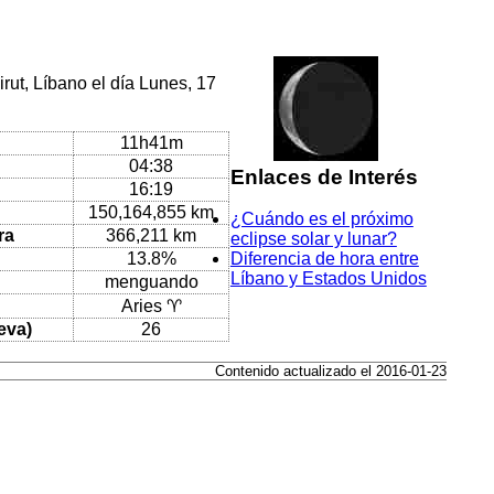
rut, Líbano el día Lunes, 17
11h41m
04:38
Enlaces de Interés
16:19
150,164,855 km
¿Cuándo es el próximo
ra
366,211 km
eclipse solar y lunar?
13.8%
Diferencia de hora entre
Líbano y Estados Unidos
menguando
Aries ♈
eva)
26
Contenido actualizado el 2016-01-23