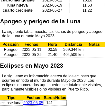
cuarto menguante
2023-05-12
10:28
luna nueva
2023-05-19
11:53
cuarto creciente
2023-05-27
11:22
Apogeo y perigeo de la Luna
La siguiente tabla muestra las fechas de perigeo y apogeo
de la Luna durante Mayo 2023.
Posición
Fechas
Hora
Distancia
Notas
Perigeo
2023-05-11
00:59
369,344 km
Apogeo
2023-05-25
21:40
404,509 km
Eclipses en Mayo 2023
La siguiente es información acerca de los eclipses que
ocurren en todo el mundo durante Mayo de 2023. Los
eclipses enumerados aquí pueden ser totalmente visibles,
parcialmente visibles o no visibles en Puerto Rico.
Tipo
Fechas
Saros
Notas
eclipse lunar
2023-05-05
141