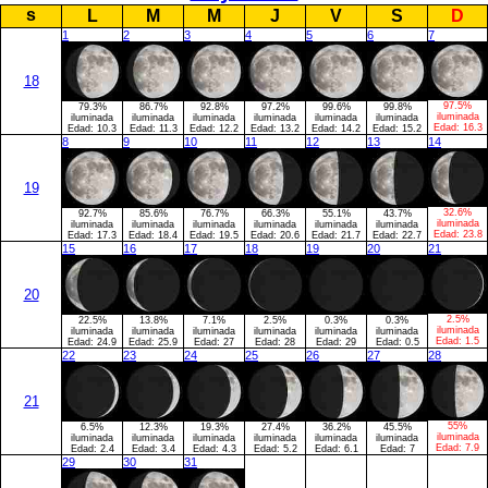
s
L
M
M
J
V
S
D
1
2
3
4
5
6
7
18
97.5%
79.3%
86.7%
92.8%
97.2%
99.6%
99.8%
iluminada
iluminada
iluminada
iluminada
iluminada
iluminada
iluminada
Edad:
16.3
Edad:
10.3
Edad:
11.3
Edad:
12.2
Edad:
13.2
Edad:
14.2
Edad:
15.2
8
9
10
11
12
13
14
19
32.6%
92.7%
85.6%
76.7%
66.3%
55.1%
43.7%
iluminada
iluminada
iluminada
iluminada
iluminada
iluminada
iluminada
Edad:
23.8
Edad:
17.3
Edad:
18.4
Edad:
19.5
Edad:
20.6
Edad:
21.7
Edad:
22.7
15
16
17
18
19
20
21
20
2.5%
22.5%
13.8%
7.1%
2.5%
0.3%
0.3%
iluminada
iluminada
iluminada
iluminada
iluminada
iluminada
iluminada
Edad:
1.5
Edad:
24.9
Edad:
25.9
Edad:
27
Edad:
28
Edad:
29
Edad:
0.5
22
23
24
25
26
27
28
21
55%
6.5%
12.3%
19.3%
27.4%
36.2%
45.5%
iluminada
iluminada
iluminada
iluminada
iluminada
iluminada
iluminada
Edad:
7.9
Edad:
2.4
Edad:
3.4
Edad:
4.3
Edad:
5.2
Edad:
6.1
Edad:
7
29
30
31