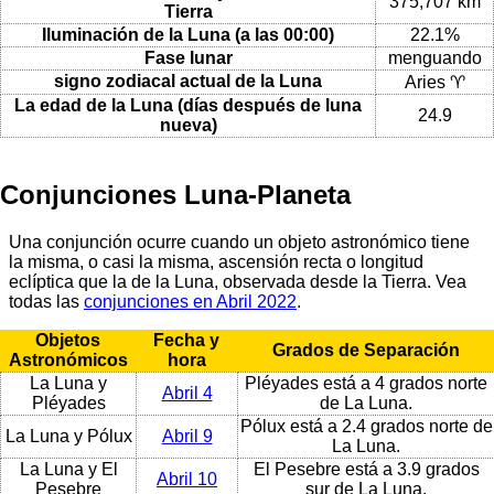
375,707 km
Tierra
Iluminación de la Luna (a las 00:00)
22.1%
Fase lunar
menguando
signo zodiacal actual de la Luna
Aries ♈
La edad de la Luna (días después de luna
24.9
nueva)
Conjunciones Luna-Planeta
Una conjunción ocurre cuando un objeto astronómico tiene
la misma, o casi la misma, ascensión recta o longitud
eclíptica que la de la Luna, observada desde la Tierra. Vea
todas las
conjunciones en Abril 2022
.
Objetos
Fecha y
Grados de Separación
Astronómicos
hora
La Luna y
Pléyades está a 4 grados norte
Abril 4
Pléyades
de La Luna.
Pólux está a 2.4 grados norte de
La Luna y Pólux
Abril 9
La Luna.
La Luna y El
El Pesebre está a 3.9 grados
Abril 10
Pesebre
sur de La Luna.