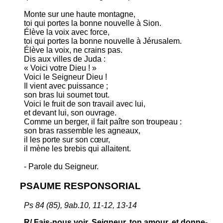
Monte sur une haute montagne,
toi qui portes la bonne nouvelle à Sion.
Élève la voix avec force,
toi qui portes la bonne nouvelle à Jérusalem.
Élève la voix, ne crains pas.
Dis aux villes de Juda :
« Voici votre Dieu ! »
Voici le Seigneur Dieu !
Il vient avec puissance ;
son bras lui soumet tout.
Voici le fruit de son travail avec lui,
et devant lui, son ouvrage.
Comme un berger, il fait paître son troupeau :
son bras rassemble les agneaux,
il les porte sur son cœur,
il mène les brebis qui allaitent.
- Parole du Seigneur.
PSAUME RESPONSORIAL
Ps 84 (85), 9ab.10, 11-12, 13-14
R/ Fais-nous voir, Seigneur, ton amour, et donne-