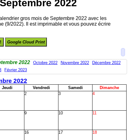
Septembre 2022
 calendrier gros mois de Septembre 2022 avec les
 (9/2022). Il est imprimable et vous pouvez écrire
!
Google Cloud Print
tembre 2022
Octobre 2022
Novembre 2022
Décembre 2022
3
Février 2023
mbre 2022
J
eudi
V
endredi
S
amedi
D
imanche
2
3
4
9
10
11
16
17
18