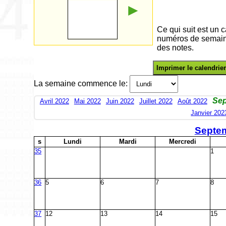
►
Ce qui suit est un
numéros de semaine
des notes.
Imprimer le calendrier
La semaine commence le:
Sep
Avril 2022
Mai 2022
Juin 2022
Juillet 2022
Août 2022
Janvier 202
Septe
s
L
undi
M
ardi
M
ercredi
35
1
36
5
6
7
8
37
12
13
14
15