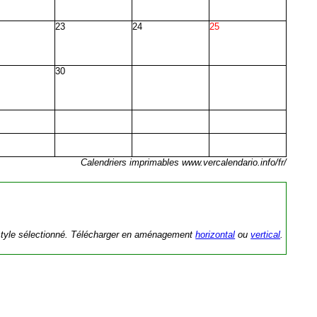
23
24
25
30
Calendriers imprimables www.vercalendario.info/fr/
 style sélectionné. Télécharger en aménagement
horizontal
ou
vertical
.