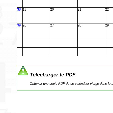
38
19
20
21
22
39
26
27
28
29
Télécharger le PDF
Obtenez une copie PDF de ce calendrier vierge dans le