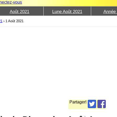
nectez-vous
Août 2021
Lune Août 2021
Année
21
›
1 Août 2021
Partager!