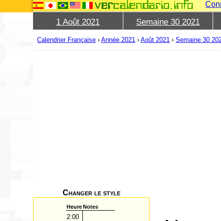
Con
1 Août 2021
Semaine 30 2021
Calendrier Française
›
Année 2021
›
Août 2021
›
Semaine 30 20
Changer le style
Heure
Notes
2:00