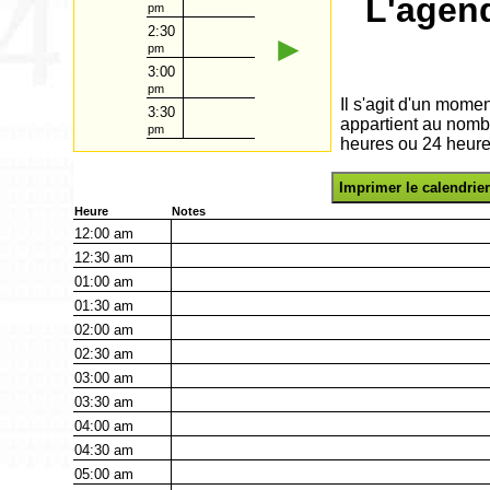
L'agen
pm
2:30
►
pm
3:00
pm
Il s'agit d'un mome
3:30
appartient au nomb
pm
heures ou 24 heure
Imprimer le calendrier
Heure
Notes
12:00
am
12:30
am
01:00
am
01:30
am
02:00
am
02:30
am
03:00
am
03:30
am
04:00
am
04:30
am
05:00
am