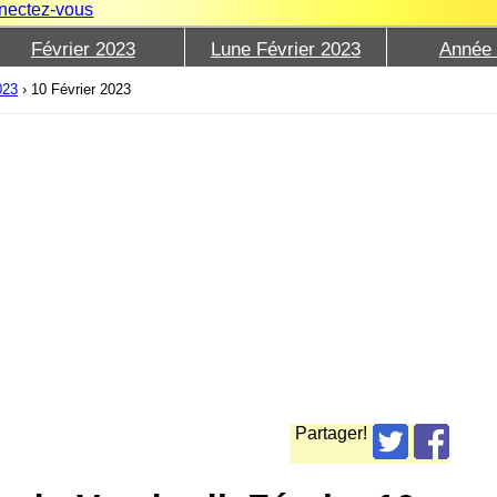
nectez-vous
Février 2023
Lune Février 2023
Année
023
›
10 Février 2023
Partager!