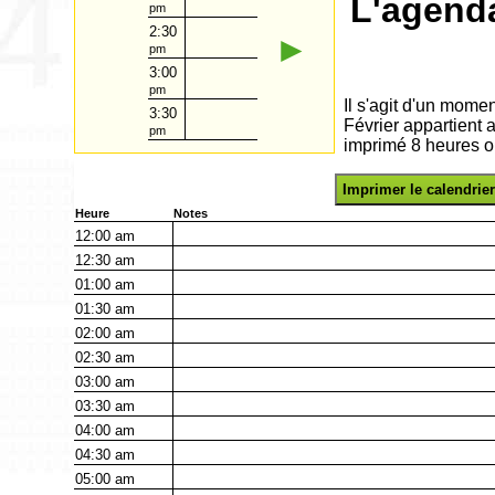
L'agenda
pm
2:30
►
pm
3:00
pm
Il s'agit d'un mome
3:30
Février appartient
pm
imprimé 8 heures o
Imprimer le calendrier
Heure
Notes
12:00
am
12:30
am
01:00
am
01:30
am
02:00
am
02:30
am
03:00
am
03:30
am
04:00
am
04:30
am
05:00
am