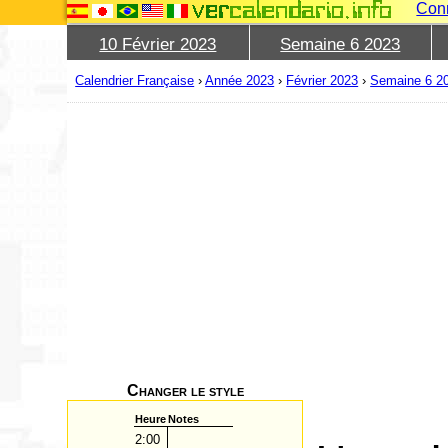
Con
10 Février 2023
Semaine 6 2023
Calendrier Française
›
Année 2023
›
Février 2023
›
Semaine 6 2
Changer le style
Heure
Notes
2:00