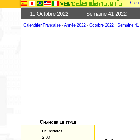
Con
11 Octobre 2022
Semaine 41 2022
Calendrier Française
›
Année 2022
›
Octobre 2022
›
Semaine 41
Changer le style
Heure
Notes
2:00