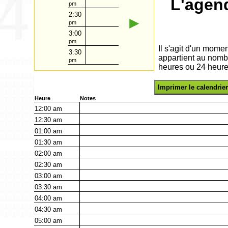
L'agen
pm
2:30
►
pm
3:00
pm
Il s'agit d'un mome
3:30
appartient au nomb
pm
heures ou 24 heure
Imprimer le calendrier
Heure
Notes
12:00
am
12:30
am
01:00
am
01:30
am
02:00
am
02:30
am
03:00
am
03:30
am
04:00
am
04:30
am
05:00
am