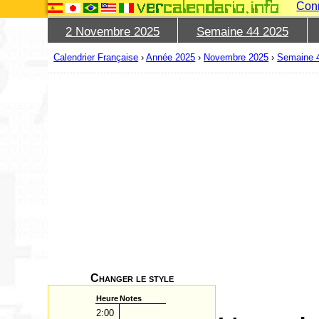
Con
2 Novembre 2025
Semaine 44 2025
Calendrier Française
›
Année 2025
›
Novembre 2025
›
Semaine 
Changer le style
Heure
Notes
2:00