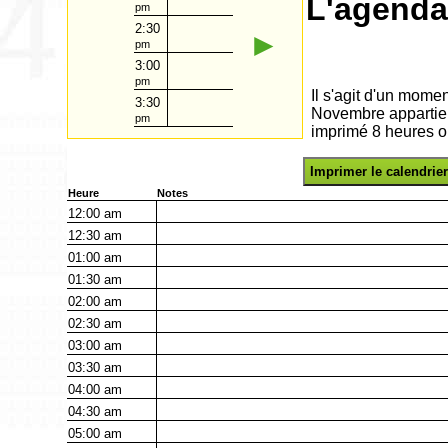
L'agenda
pm
2:30
►
pm
3:00
pm
Il s'agit d'un mome
3:30
Novembre appartien
pm
imprimé 8 heures o
Imprimer le calendrier
Heure
Notes
12:00
am
12:30
am
01:00
am
01:30
am
02:00
am
02:30
am
03:00
am
03:30
am
04:00
am
04:30
am
05:00
am