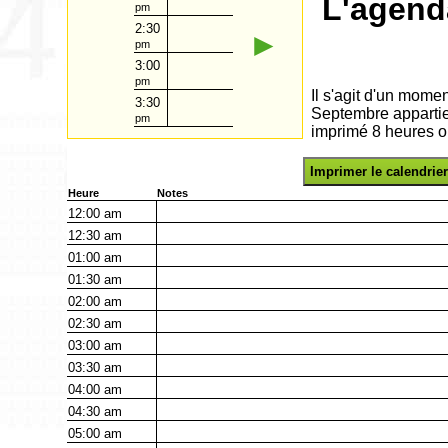
L'agend
pm
2:30
►
pm
3:00
pm
Il s'agit d'un momen
3:30
Septembre appartie
pm
imprimé 8 heures o
Imprimer le calendrier
Heure
Notes
12:00
am
12:30
am
01:00
am
01:30
am
02:00
am
02:30
am
03:00
am
03:30
am
04:00
am
04:30
am
05:00
am