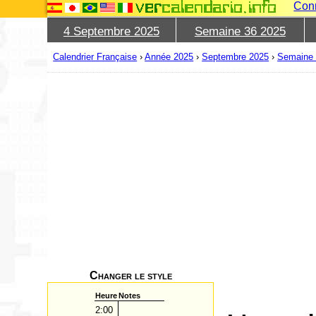
Con
4 Septembre 2025
Semaine 36 2025
Calendrier Française
›
Année 2025
›
Septembre 2025
›
Semaine 
Changer le style
Heure
Notes
2:00