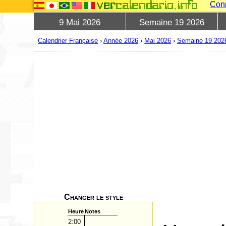
Con
9 Mai 2026
Semaine 19 2026
Calendrier Française
›
Année 2026
›
Mai 2026
›
Semaine 19 202
Changer le style
Heure
Notes
2:00