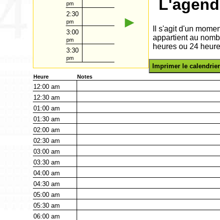
L'agend
pm
2:30
►
pm
Il s'agit d'un mome
3:00
appartient au nomb
pm
heures ou 24 heure
3:30
pm
Imprimer le calendrier
Heure
Notes
12:00
am
12:30
am
01:00
am
01:30
am
02:00
am
02:30
am
03:00
am
03:30
am
04:00
am
04:30
am
05:00
am
05:30
am
06:00
am