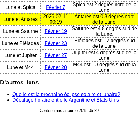
Spica est 2 degrés nord de la
Lune et Spica
Février 7
Lune.
2026-02-11
Antares est 0.8 degrés nord
Lune et Antares
00:19
de la Lune.
Saturne est 4.8 degrés sud de
Lune et Saturne
Février 19
la Lune.
Pléiades est 1.2 degrés sud
Lune et Pléiades
Février 23
de la Lune.
Jupiter est 4 degrés sud de la
Lune et Jupiter
Février 27
Lune.
M44 est 1.3 degrés sud de la
Lune et M44
Février 28
Lune.
D'autres liens
Quelle est la prochaine éclipse solaire et lunaire?
Décalage horaire entre le Argentine et États Unis
Contenu mis à jour le 2015-06-29