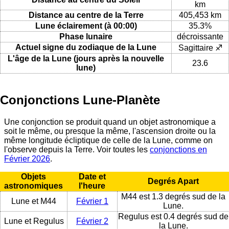
km
Distance au centre de la Terre
405,453 km
Lune éclairement (à 00:00)
35.3%
Phase lunaire
décroissante
Actuel signe du zodiaque de la Lune
Sagittaire ♐
L'âge de la Lune (jours après la nouvelle
23.6
lune)
Conjonctions Lune-Planète
Une conjonction se produit quand un objet astronomique a
soit le même, ou presque la même, l'ascension droite ou la
même longitude écliptique de celle de la Lune, comme on
l'observe depuis la Terre. Voir toutes les
conjonctions en
Février 2026
.
Objets
Date et
Degrés Apart
astronomiques
l'heure
M44 est 1.3 degrés sud de la
Lune et M44
Février 1
Lune.
Regulus est 0.4 degrés sud de
Lune et Regulus
Février 2
la Lune.