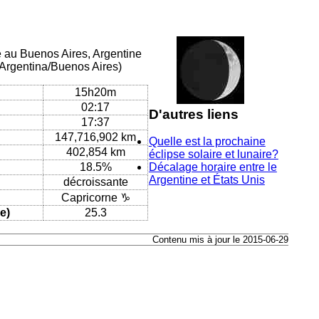
ue au Buenos Aires, Argentine
/Argentina/Buenos Aires)
15h20m
02:17
D'autres liens
17:37
147,716,902 km
Quelle est la prochaine
402,854 km
éclipse solaire et lunaire?
18.5%
Décalage horaire entre le
Argentine et États Unis
décroissante
Capricorne ♑
e)
25.3
Contenu mis à jour le 2015-06-29