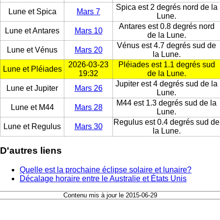
Spica est 2 degrés nord de la
Lune et Spica
Mars 7
Lune.
Antares est 0.8 degrés nord
Lune et Antares
Mars 10
de la Lune.
Vénus est 4.7 degrés sud de
Lune et Vénus
Mars 20
la Lune.
2026-03-23
Pléiades est 1.1 degrés sud
Lune et Pléiades
19:32
de la Lune.
Jupiter est 4 degrés sud de la
Lune et Jupiter
Mars 26
Lune.
M44 est 1.3 degrés sud de la
Lune et M44
Mars 28
Lune.
Regulus est 0.4 degrés sud de
Lune et Regulus
Mars 30
la Lune.
D'autres liens
Quelle est la prochaine éclipse solaire et lunaire?
Décalage horaire entre le Australie et États Unis
Contenu mis à jour le 2015-06-29