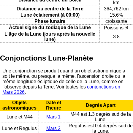
km
Distance au centre de la Terre
364,762 km
Lune éclairement (à 00:00)
15.6%
Phase lunaire
croissante
Actuel signe du zodiaque de la Lune
Poissons ♓
L'âge de la Lune (jours après la nouvelle
3.8
lune)
Conjonctions Lune-Planète
Une conjonction se produit quand un objet astronomique a
soit le même, ou presque la même, l'ascension droite ou la
même longitude écliptique de celle de la Lune, comme on
l'observe depuis la Terre. Voir toutes les
conjonctions en
Mars 2026
.
Objets
Date et
Degrés Apart
astronomiques
l'heure
M44 est 1.3 degrés sud de la
Lune et M44
Mars 1
Lune.
Regulus est 0.4 degrés sud de
Lune et Regulus
Mars 2
la Lune.