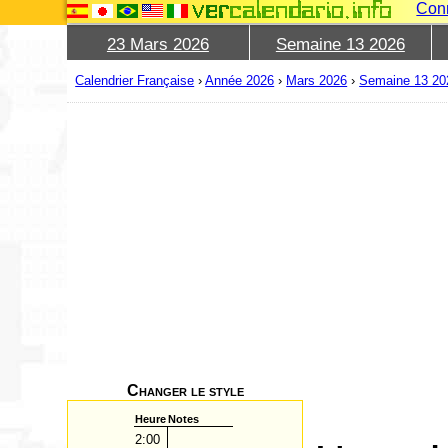
Con
23 Mars 2026
Semaine 13 2026
Calendrier Française
›
Année 2026
›
Mars 2026
›
Semaine 13 20
Changer le style
Heure
Notes
2:00