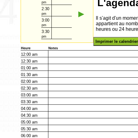
L'agenda
pm
2:30
►
pm
Il s'agit d'un mome
3:00
appartient au nomb
pm
heures ou 24 heure
3:30
pm
Imprimer le calendrier
Heure
Notes
12:00
am
12:30
am
01:00
am
01:30
am
02:00
am
02:30
am
03:00
am
03:30
am
04:00
am
04:30
am
05:00
am
05:30
am
06:00
am