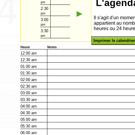
L'agend
pm
2:30
►
pm
Il s'agit d'un mome
3:00
appartient au nomb
pm
heures ou 24 heure
3:30
pm
Imprimer le calendrier
Heure
Notes
12:00
am
12:30
am
01:00
am
01:30
am
02:00
am
02:30
am
03:00
am
03:30
am
04:00
am
04:30
am
05:00
am
05:30
am
06:00
am