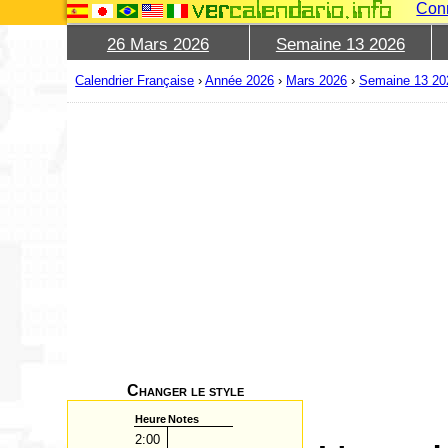
Con
26 Mars 2026
Semaine 13 2026
Calendrier Française
›
Année 2026
›
Mars 2026
›
Semaine 13 20
Changer le style
Heure
Notes
2:00