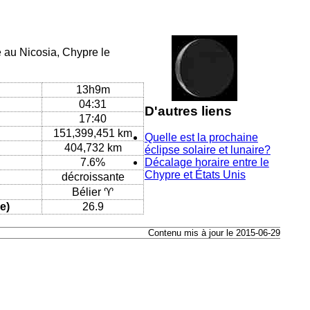
e au Nicosia, Chypre le
13h9m
04:31
D'autres liens
17:40
151,399,451 km
Quelle est la prochaine
404,732 km
éclipse solaire et lunaire?
7.6%
Décalage horaire entre le
Chypre et États Unis
décroissante
Bélier ♈
e)
26.9
Contenu mis à jour le 2015-06-29