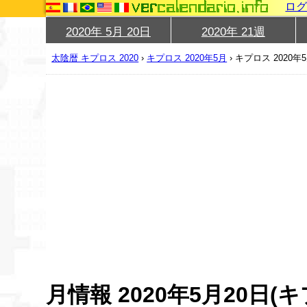
ロ
2020年 5月 20日
2020年 21週
太陰暦 キプロス 2020
›
キプロス 2020年5月
›
キプロス 2020年
月情報 2020年5月20日(