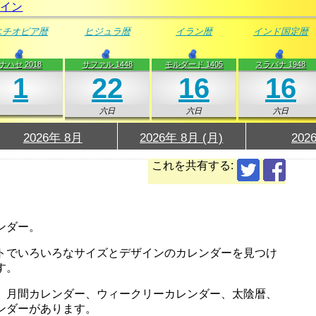
グイン
エチオピア暦
ヒジュラ暦
イラン暦
インド国定暦
ナハセ 2018
サファル 1448
モルダード 1405
スラバナ 1948
1
22
16
16
六日
六日
六日
2026年 8月
2026年 8月 (月)
202
これを共有する:
ンダー。
トでいろいろなサイズとデザインのカレンダーを見つけ
す。
、月間カレンダー、ウィークリーカレンダー、太陰暦、
ンダーがあります。