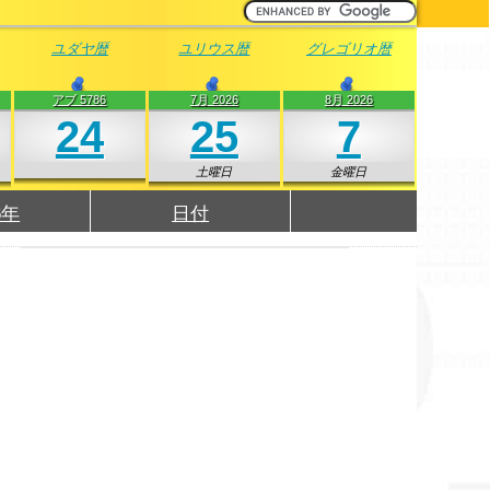
ユダヤ暦
ユリウス暦
グレゴリオ暦
アブ 5786
7月 2026
8月 2026
24
25
7
土曜日
金曜日
6年
日付