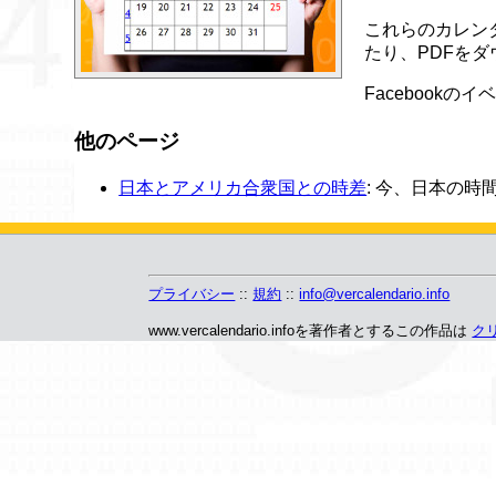
これらのカレンダ
たり、PDFを
Facebook
他のページ
日本とアメリカ合衆国との時差
: 今、日本の
プライバシー
::
規約
::
info@vercalendario.info
www.vercalendario.infoを著作者とするこの作品は
クリ