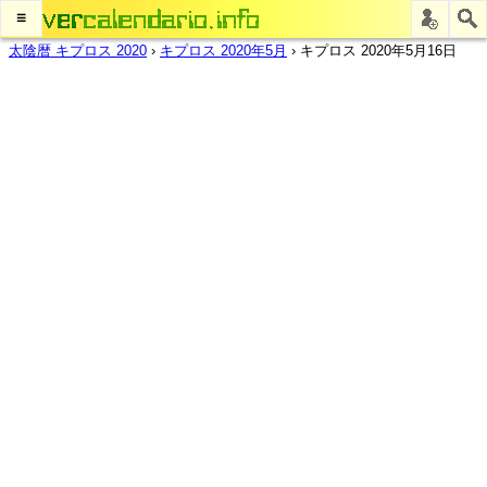
≡
太陰暦 キプロス 2020
›
キプロス 2020年5月
›
キプロス 2020年5月16日