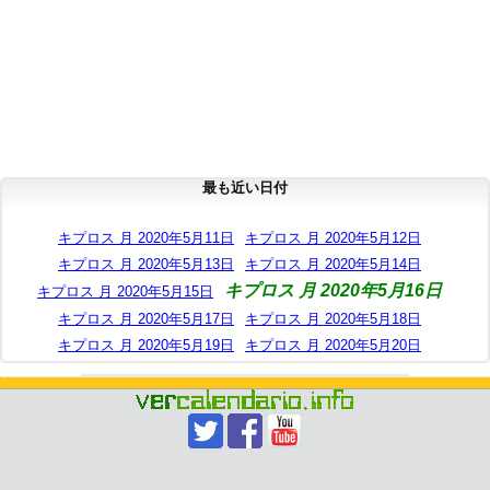
最も近い日付
キプロス 月 2020年5月11日
キプロス 月 2020年5月12日
キプロス 月 2020年5月13日
キプロス 月 2020年5月14日
キプロス 月 2020年5月16日
キプロス 月 2020年5月15日
キプロス 月 2020年5月17日
キプロス 月 2020年5月18日
キプロス 月 2020年5月19日
キプロス 月 2020年5月20日