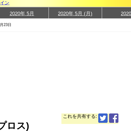
グイン
2020年 5月
2020年 5月 (月)
202
5月23日
これを共有する:
キプロス)