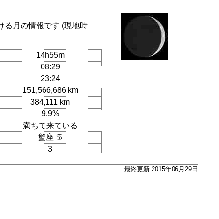
ける月の情報です (現地時
14h55m
08:29
23:24
151,566,686 km
384,111 km
9.9%
満ちて来ている
蟹座 ♋
3
最終更新 2015年06月29日