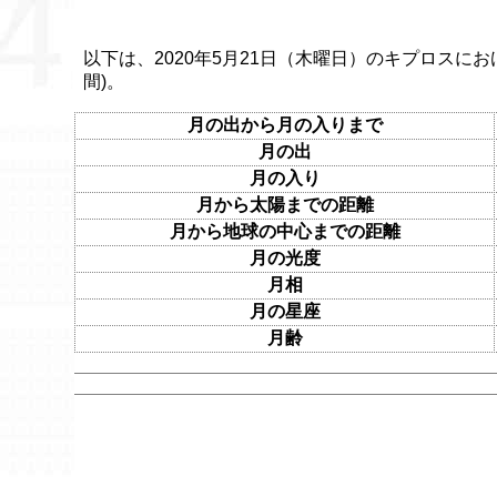
以下は、2020年5月21日（木曜日）のキプロスにお
間)。
月の出から月の入りまで
月の出
月の入り
月から太陽までの距離
月から地球の中心までの距離
月の光度
月相
月の星座
月齢