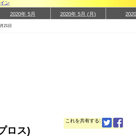
グイン
2020年 5月
2020年 5月 (月)
202
5月21日
これを共有する:
キプロス)