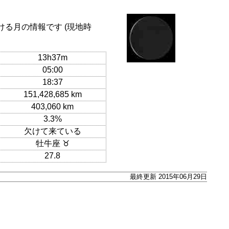
ける月の情報です (現地時
13h37m
05:00
18:37
151,428,685 km
403,060 km
3.3%
欠けて来ている
牡牛座 ♉
27.8
最終更新 2015年06月29日