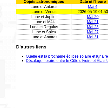
Objets astronomiques
Date et l'heure
Lune et Antares
Mai 4
Lune et Vénus
2026-05-19 01:50
Lune et Jupiter
Mai 20
Lune et M44
Mai 21
Lune et Regulus
Mai 23
Lune et Spica
Mai 27
Lune et Antares
Mai 31
D'autres liens
Quelle est la prochaine éclipse solaire et lunair
Décalage horaire entre le Côte d'Ivoire et États 