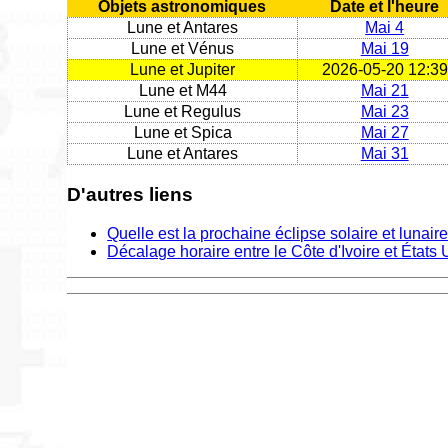
Objets astronomiques
Date et l'heure
Lune et Antares
Mai 4
Lune et Vénus
Mai 19
Lune et Jupiter
2026-05-20 12:39
Lune et M44
Mai 21
Lune et Regulus
Mai 23
Lune et Spica
Mai 27
Lune et Antares
Mai 31
D'autres liens
Quelle est la prochaine éclipse solaire et lunair
Décalage horaire entre le Côte d'Ivoire et États 