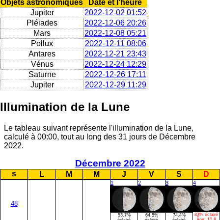
Objets astronomiques
Date et l'heure
Jupiter
2022-12-02 01:52
Pléiades
2022-12-06 20:26
Mars
2022-12-08 05:21
Pollux
2022-12-11 08:06
Antares
2022-12-21 23:43
Vénus
2022-12-24 12:29
Saturne
2022-12-26 17:11
Jupiter
2022-12-29 11:29
Illumination de la Lune
Le tableau suivant représente l'illumination de la Lune,
calculé à 00:00, tout au long des 31 jours de Décembre
2022.
Décembre 2022
s
L
M
M
J
V
S
D
1
2
3
4
48
83% éclairé
53.7%
64.5%
74.4%
Âge:
10.8