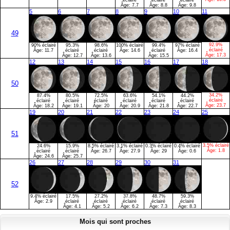
éclairé
éclairé
éclairé
Âge:
7.7
Âge:
8.8
Âge:
9.8
5
6
7
8
9
10
11
49
92.9%
90% éclairé
95.3%
98.6%
100% éclairé
99.4%
97% éclairé
éclairé
Âge:
11.7
éclairé
éclairé
Âge:
14.6
éclairé
Âge:
16.4
Âge:
17.3
Âge:
12.7
Âge:
13.6
Âge:
15.5
12
13
14
15
16
17
18
50
34.2%
87.4%
80.5%
72.5%
63.6%
54.1%
44.2%
éclairé
éclairé
éclairé
éclairé
éclairé
éclairé
éclairé
Âge:
23.7
Âge:
18.2
Âge:
19.1
Âge:
20
Âge:
20.9
Âge:
21.8
Âge:
22.7
19
20
21
22
23
24
25
51
3.5% éclairé
24.6%
15.9%
8.5% éclairé
3.1% éclairé
0.3% éclairé
0.4% éclairé
Âge:
1.8
éclairé
éclairé
Âge:
26.7
Âge:
27.9
Âge:
29
Âge:
0.6
Âge:
24.6
Âge:
25.7
26
27
28
29
30
31
52
9.4% éclairé
17.5%
27.2%
37.8%
48.7%
59.3%
Âge:
2.9
éclairé
éclairé
éclairé
éclairé
éclairé
Âge:
4.1
Âge:
5.2
Âge:
6.2
Âge:
7.3
Âge:
8.3
Mois qui sont proches