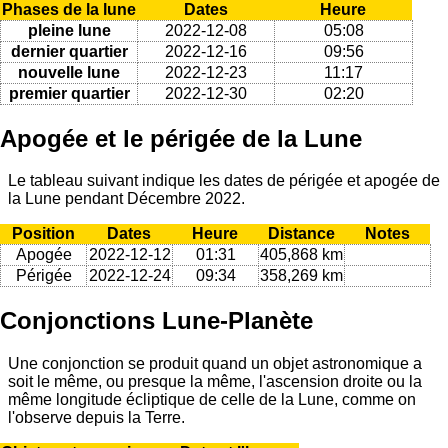
Phases de la lune
Dates
Heure
pleine lune
2022-12-08
05:08
dernier quartier
2022-12-16
09:56
nouvelle lune
2022-12-23
11:17
premier quartier
2022-12-30
02:20
Apogée et le périgée de la Lune
Le tableau suivant indique les dates de périgée et apogée de
la Lune pendant Décembre 2022.
Position
Dates
Heure
Distance
Notes
Apogée
2022-12-12
01:31
405,868 km
Périgée
2022-12-24
09:34
358,269 km
Conjonctions Lune-Planète
Une conjonction se produit quand un objet astronomique a
soit le même, ou presque la même, l'ascension droite ou la
même longitude écliptique de celle de la Lune, comme on
l'observe depuis la Terre.