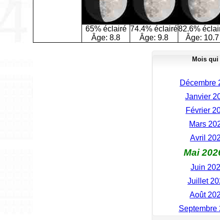
65% éclairé
74.4% éclairé
82.6% éclai
Âge:
8.8
Âge:
9.8
Âge:
10.7
Mois qui
Décembre 2
Janvier 2
Février 2
Mars 202
Avril 20
Mai 2026
Juin 202
Juillet 2
Août 202
Septembre 2