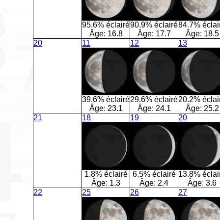
95.6% éclairé
90.9% éclairé
84.7% éclai
Âge:
16.8
Âge:
17.7
Âge:
18.5
20
11
12
13
39.6% éclairé
29.6% éclairé
20.2% éclai
Âge:
23.1
Âge:
24.1
Âge:
25.2
21
18
19
20
1.8% éclairé
6.5% éclairé
13.8% éclai
Âge:
1.3
Âge:
2.4
Âge:
3.6
22
25
26
27