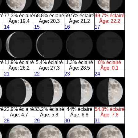
ré
77.3% éclairé
68.8% éclairé
59.5% éclairé
49.7% éclairé
Âge:
19.4
Âge:
20.3
Âge:
21.2
Âge:
22.2
14
15
16
17
ré
11.9% éclairé
5.4% éclairé
1.3% éclairé
0% éclairé
Âge:
26.2
Âge:
27.3
Âge:
28.5
Âge:
0.1
21
22
23
24
ré
22.9% éclairé
33.2% éclairé
44% éclairé
54.8% éclairé
Âge:
4.7
Âge:
5.8
Âge:
6.8
Âge:
7.8
28
29
30
31