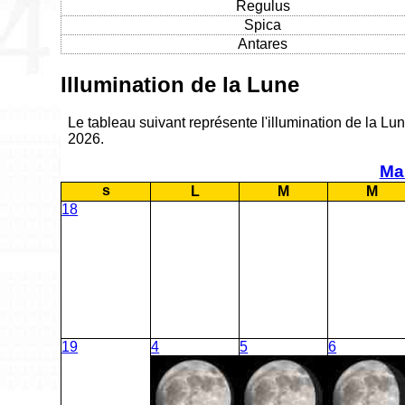
Regulus
Spica
Antares
Illumination de la Lune
Le tableau suivant représente l'illumination de la Lu
2026.
Ma
s
L
M
M
18
19
4
5
6