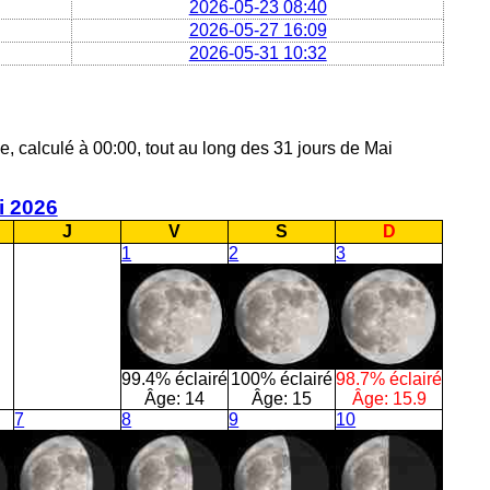
2026-05-23 08:40
2026-05-27 16:09
2026-05-31 10:32
ne, calculé à 00:00, tout au long des 31 jours de Mai
i 2026
J
V
S
D
1
2
3
99.4% éclairé
100% éclairé
98.7% éclairé
Âge:
14
Âge:
15
Âge:
15.9
7
8
9
10