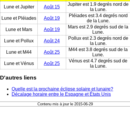
Jupiter est 1.9 degrés nord de
Lune et Jupiter
Août 15
la Lune.
Pléiades est 3.4 degrés nord
Lune et Pléiades
Août 19
de la Lune.
Mars est 2.9 degrés sud de la
Lune et Mars
Août 19
Lune.
Pollux est 2.3 degrés nord de
Lune et Pollux
Août 24
la Lune.
M44 est 3.8 degrés sud de la
Lune et M44
Août 25
Lune.
Vénus est 4.7 degrés sud de
Lune et Vénus
Août 25
la Lune.
D'autres liens
Quelle est la prochaine éclipse solaire et lunaire?
Décalage horaire entre le Espagne et États Unis
Contenu mis à jour le 2015-06-29