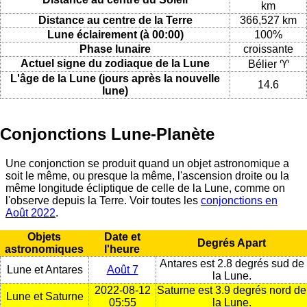
km
Distance au centre de la Terre
366,527 km
Lune éclairement (à 00:00)
100%
Phase lunaire
croissante
Actuel signe du zodiaque de la Lune
Bélier ♈
L'âge de la Lune (jours après la nouvelle
14.6
lune)
Conjonctions Lune-Planète
Une conjonction se produit quand un objet astronomique a
soit le même, ou presque la même, l'ascension droite ou la
même longitude écliptique de celle de la Lune, comme on
l'observe depuis la Terre. Voir toutes les
conjonctions en
Août 2022
.
Objets
Date et
Degrés Apart
astronomiques
l'heure
Antares est 2.8 degrés sud de
Lune et Antares
Août 7
la Lune.
2022-08-12
Saturne est 3.9 degrés nord de
Lune et Saturne
05:55
la Lune.