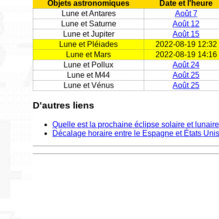
Objets astronomiques
Date et l'heure
Lune et Antares
Août 7
Lune et Saturne
Août 12
Lune et Jupiter
Août 15
Lune et Pléiades
2022-08-19 12:32
Lune et Mars
2022-08-19 14:16
Lune et Pollux
Août 24
Lune et M44
Août 25
Lune et Vénus
Août 25
D'autres liens
Quelle est la prochaine éclipse solaire et lunair
Décalage horaire entre le Espagne et États Uni