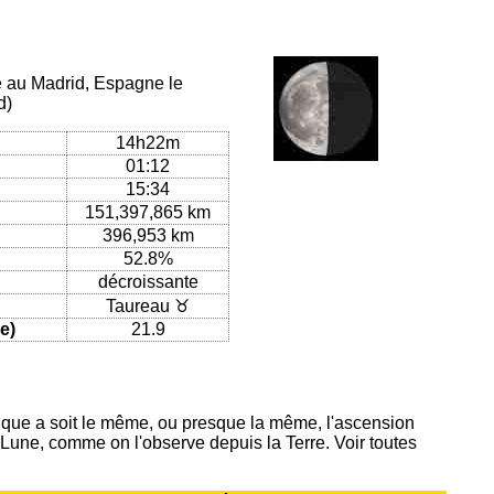
ue au Madrid, Espagne le
d)
14h22m
01:12
15:34
151,397,865 km
396,953 km
52.8%
décroissante
Taureau ♉
e)
21.9
ique a soit le même, ou presque la même, l'ascension
 Lune, comme on l'observe depuis la Terre. Voir toutes