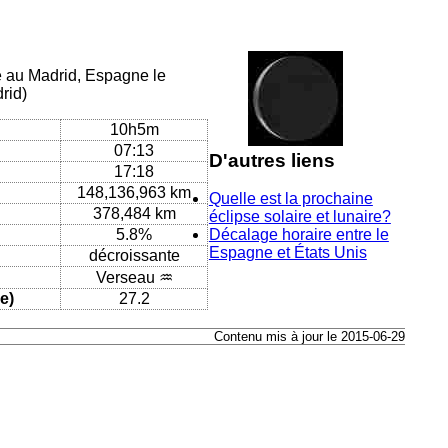
ue au Madrid, Espagne le
rid)
10h5m
07:13
D'autres liens
17:18
148,136,963 km
Quelle est la prochaine
378,484 km
éclipse solaire et lunaire?
5.8%
Décalage horaire entre le
Espagne et États Unis
décroissante
Verseau ♒
e)
27.2
Contenu mis à jour le 2015-06-29