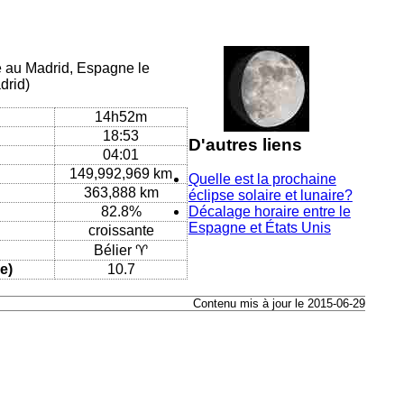
ue au Madrid, Espagne le
drid)
14h52m
18:53
D'autres liens
04:01
149,992,969 km
Quelle est la prochaine
363,888 km
éclipse solaire et lunaire?
82.8%
Décalage horaire entre le
Espagne et États Unis
croissante
Bélier ♈
e)
10.7
Contenu mis à jour le 2015-06-29