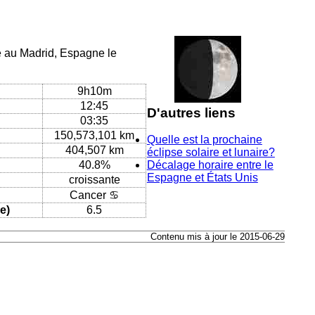
ue au Madrid, Espagne le
9h10m
12:45
D'autres liens
03:35
150,573,101 km
Quelle est la prochaine
404,507 km
éclipse solaire et lunaire?
40.8%
Décalage horaire entre le
Espagne et États Unis
croissante
Cancer ♋
e)
6.5
Contenu mis à jour le 2015-06-29