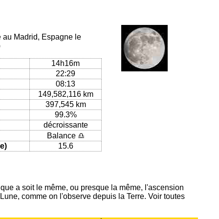
ue au Madrid, Espagne le
)
14h16m
22:29
08:13
149,582,116 km
397,545 km
99.3%
décroissante
Balance ♎
e)
15.6
ique a soit le même, ou presque la même, l'ascension
 Lune, comme on l'observe depuis la Terre. Voir toutes