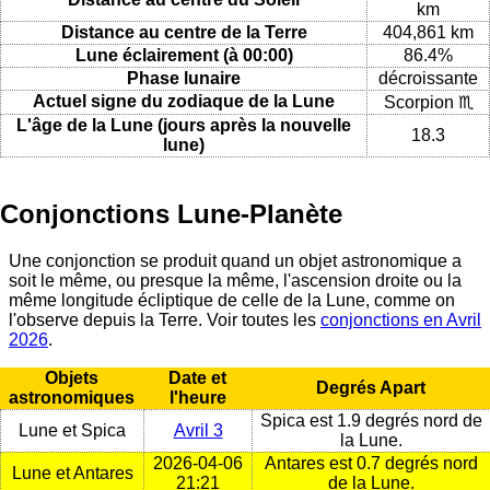
km
Distance au centre de la Terre
404,861 km
Lune éclairement (à 00:00)
86.4%
Phase lunaire
décroissante
Actuel signe du zodiaque de la Lune
Scorpion ♏
L'âge de la Lune (jours après la nouvelle
18.3
lune)
Conjonctions Lune-Planète
Une conjonction se produit quand un objet astronomique a
soit le même, ou presque la même, l'ascension droite ou la
même longitude écliptique de celle de la Lune, comme on
l'observe depuis la Terre. Voir toutes les
conjonctions en Avril
2026
.
Objets
Date et
Degrés Apart
astronomiques
l'heure
Spica est 1.9 degrés nord de
Lune et Spica
Avril 3
la Lune.
2026-04-06
Antares est 0.7 degrés nord
Lune et Antares
21:21
de la Lune.