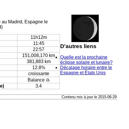
ue au Madrid, Espagne le
d)
11h12m
11:45
D'autres liens
22:57
151,008,170 km
Quelle est la prochaine
381,883 km
éclipse solaire et lunaire?
12.8%
Décalage horaire entre le
Espagne et États Unis
croissante
Balance ♎
e)
3.4
Contenu mis à jour le 2015-06-29