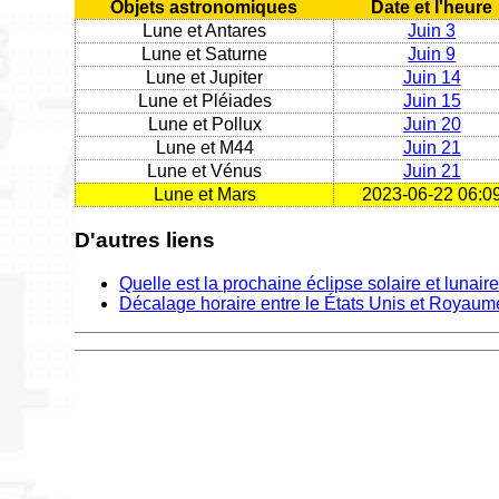
Objets astronomiques
Date et l'heure
Lune et Antares
Juin 3
Lune et Saturne
Juin 9
Lune et Jupiter
Juin 14
Lune et Pléiades
Juin 15
Lune et Pollux
Juin 20
Lune et M44
Juin 21
Lune et Vénus
Juin 21
Lune et Mars
2023-06-22 06:0
D'autres liens
Quelle est la prochaine éclipse solaire et lunair
Décalage horaire entre le États Unis et Royaum