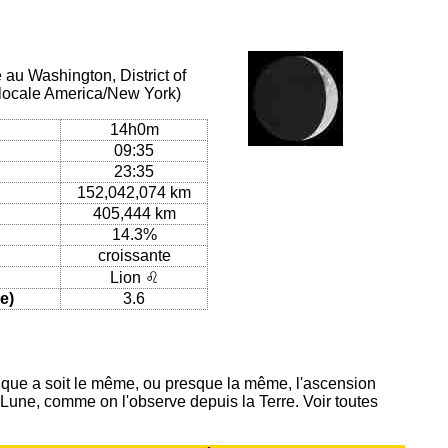
 au Washington, District of
 locale America/New York)
14h0m
09:35
23:35
152,042,074 km
405,444 km
14.3%
croissante
Lion ♌
e)
3.6
ique a soit le même, ou presque la même, l'ascension
 Lune, comme on l'observe depuis la Terre. Voir toutes