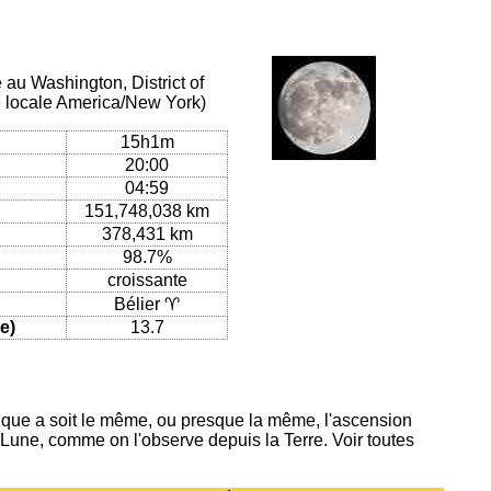
 au Washington, District of
e locale America/New York)
15h1m
20:00
04:59
151,748,038 km
378,431 km
98.7%
croissante
Bélier ♈
e)
13.7
ique a soit le même, ou presque la même, l'ascension
 Lune, comme on l'observe depuis la Terre. Voir toutes