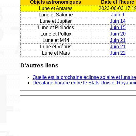
Objets astronomiques
Date et l'heure
Lune et Antares
2023-06-03 17:1
Lune et Saturne
Juin 9
Lune et Jupiter
Juin 14
Lune et Pléiades
Juin 15
Lune et Pollux
Juin 20
Lune et M44
Juin 21
Lune et Vénus
Juin 21
Lune et Mars
Juin 22
D'autres liens
Quelle est la prochaine éclipse solaire et lunair
Décalage horaire entre le États Unis et Royaum