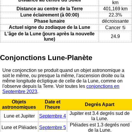
km
Distance au centre de la Terre
401,169 km
Lune éclairement (à 00:00)
22.3%
Phase lunaire
décroissante
Actuel signe du zodiaque de la Lune
Cancer ♋
L'âge de la Lune (jours après la nouvelle
24.9
lune)
Conjonctions Lune-Planète
Une conjonction se produit quand un objet astronomique a
soit le même, ou presque la même, l'ascension droite ou la
même longitude écliptique de celle de la Lune, comme on
l'observe depuis la Terre. Voir toutes les
conjonctions en
Septembre 2023
.
Objets
Date et
Degrés Apart
astronomiques
l'heure
Jupiter est 3.4 degrés sud de
Lune et Jupiter
Septembre 4
la Lune.
Pléiades est 1.3 degrés nord
Lune et Pléiades
Septembre 5
de la Lune.