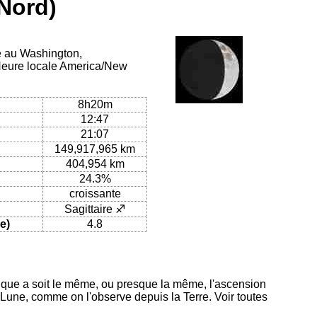
Nord)
ue au Washington,
Heure locale America/New
8h20m
12:47
21:07
149,917,965 km
404,954 km
24.3%
croissante
Sagittaire ♐
e)
4.8
ique a soit le même, ou presque la même, l'ascension
 Lune, comme on l'observe depuis la Terre. Voir toutes