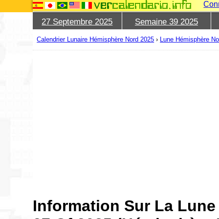
Con
27 Septembre 2025
Semaine 39 2025
Calendrier Lunaire Hémisphère Nord 2025
›
Lune Hémisphère No
Information Sur La Lun